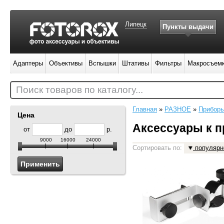
Липецк
Пункты выдачи
Адаптеры
Объективы
Вспышки
Штативы
Фильтры
Макросъем
Поиск товаров по каталогу...
Главная
»
РАЗНОЕ
»
Приборы
Цена
Аксессуары к п
от
до
р.
9000
16000
24000
Сортировать по:
популярн