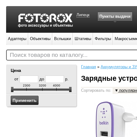
Липецк
Пункты выдачи
Адаптеры
Объективы
Вспышки
Штативы
Фильтры
Макросъем
Поиск товаров по каталогу...
Главная
»
Аккумуляторы и ЗУ
Цена
Зарядные устр
от
до
р.
2300
3200
4000
Сортировать по:
популярн