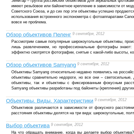
Зенитар – группа российских объективов для зеркальных фотокам
имеют резьбовое или байонетное крепление в зависимости от мо
Советского Союза, и до сих пор эти объективы успешно продаютс
использования встроенного экспонометра с фотоаппаратами Canon
вовсе не проблема.
9 сентября, 2012
Обзор объективов Пеленг
Рассмотрим самые популярные широкоугольные объективы, произ
лишь развлечением, но профессиональные фотографы знают: 
эффектно смотрятся фотографии, снятые с какой-либо высоты, ког
9 сентября, 2012
Обзор объективов Samyang
Объективы Samyang относительно недавно появились на российск
объективы сравнительно недороги, но все они – светосильные,
объективы, так и объективы с фиксированным фокусным расст
Samyang объективы разработаны под байонеты (крепления) других
9 сентября, 2012
Объективы. Виды. Характеристики
Объективов различаются в зависимости от фокусного расстоян
расстояния объективы делятся на три вида: широкоугольные, пол
9 сентября, 2012
Выбор объектива
На что обращать внимание, когда вы делаете выбор объектива?