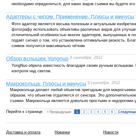
необходимо определиться, для каких видов съемки вы будете его
Адаптеры с чипом. Применение. Плюсы и минусы
Фото адаптер является весьма полезным и актуальным изобретени
фотографу использовать объективы различных видов для улучшен
отличительной особенностью многих адаптеров, выпущенных в по
подаёт сигнал о том, что установлена оптимальная резкость. Бла
снимок получится максимально чётким.
9 сентября, 2012
Обзор вспышек Yongnuo
YongNuo обрела известность благодаря своим ручным вспышкам. 
контроля над светом.
9 сентября, 2012
Макрокольца. Плюсы и минусы
Макрокольца делают любой объектив пригодным для макросъемки.
образом, что объектив отдаляется от сенсора. Это дополнительно
съемки. Макрокольца являются довольно простыми и недорогими ус
Перейти к странице:
< Предыдущая
1
2
3
4
5
6
Следующа
Доставка и оплата
Новинки
Новости