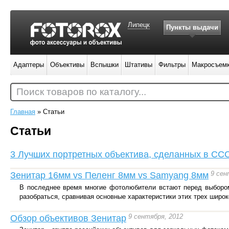
Липецк
Пункты выдачи
Адаптеры
Объективы
Вспышки
Штативы
Фильтры
Макросъем
Поиск товаров по каталогу...
Главная
»
Статьи
Статьи
3 Лучших портретных объектива, сделанных в СС
9 сен
Зенитар 16мм vs Пеленг 8мм vs Samyang 8мм
В последнее время многие фотолюбители встают перед выбором:
разобраться, сравнивая основные характеристики этих трех широ
9 сентября, 2012
Обзор объективов Зенитар