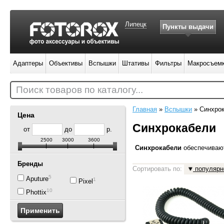
Липецк
Пункты выдачи
Адаптеры
Объективы
Вспышки
Штативы
Фильтры
Макросъем
Поиск товаров по каталогу...
Главная
»
Вспышки
»
Синхро
Цена
Синхрокабели
от
до
р.
2500
3000
3600
Синхрокабели
обеспечиваю
Бренды
Сортировать по:
популярн
5
Aputure
1
Pixel
10
Phottix