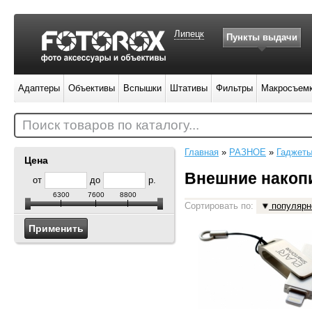
Липецк
Пункты выдачи
Адаптеры
Объективы
Вспышки
Штативы
Фильтры
Макросъем
Поиск товаров по каталогу...
Главная
»
РАЗНОЕ
»
Гаджет
Цена
Внешние накоп
от
до
р.
6300
7600
8800
Сортировать по:
популярн