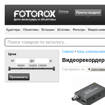
Липецк
Пункты выдачи
Адаптеры
Объективы
Вспышки
Штативы
Фильтры
Макросъем
Поиск товаров по каталогу...
Главная
»
Кино- и видеосъем
Цена
Видеорекорде
от
до
р.
60000
110000
150000
Сортировать по:
популярн