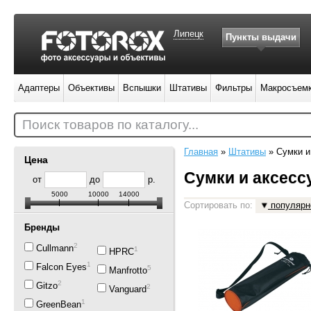
Липецк
Пункты выдачи
Адаптеры
Объективы
Вспышки
Штативы
Фильтры
Макросъем
Поиск товаров по каталогу...
Главная
»
Штативы
»
Сумки и
Цена
Сумки и аксесс
от
до
р.
5000
10000
14000
Сортировать по:
популярн
Бренды
2
Cullmann
1
HPRC
1
Falcon Eyes
5
Manfrotto
2
Gitzo
2
Vanguard
1
GreenBean