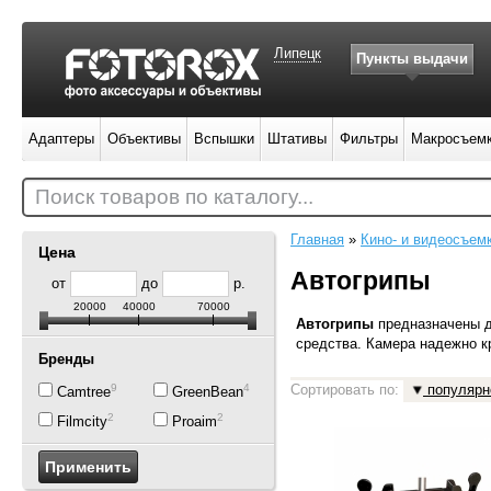
Липецк
Пункты выдачи
Адаптеры
Объективы
Вспышки
Штативы
Фильтры
Макросъем
Поиск товаров по каталогу...
Главная
»
Кино- и видеосъем
Цена
Автогрипы
от
до
р.
20000
40000
70000
Автогрипы
предназначены д
средства. Камера надежно к
Бренды
9
4
Сортировать по:
популярн
Camtree
GreenBean
2
2
Filmcity
Proaim