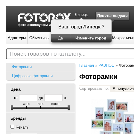
Липецк
Пункты выдачи
Ваш город
Липецк
?
Адаптеры
Объективы
Вспышки
Штативы
Фильтры
Макросъем
Да
Изменить город
Поиск товаров по каталогу...
Главная
»
РАЗНОЕ
»
Фотора
Фоторамки
Фоторамки
Цифровые фоторамки
Сортировать по:
популярн
Цена
от
до
р.
4000
7000
10000
Бренды
5
Rekam