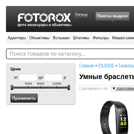
Липецк
Пункты выдачи
Адаптеры
Объективы
Вспышки
Штативы
Фильтры
Макросъем
Поиск товаров по каталогу...
Главная
»
РАЗНОЕ
»
Гаджет
Цена
Умные браслет
от
до
р.
5000
8000
12000
Сортировать по:
популярн