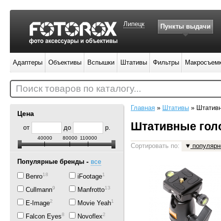
Липецк
Пункты выдачи
Адаптеры
Объективы
Вспышки
Штативы
Фильтры
Макросъем
Поиск товаров по каталогу...
Главная
»
Штативы
»
Штатив
Цена
Штативные гол
от
до
р.
40000
80000
110000
Сортировать по:
популярн
-
Популярные бренды
все
18
1
Benro
iFootage
9
13
Cullmann
Manfrotto
2
1
E-Image
Movie Yeah
8
2
Falcon Eyes
Novoflex