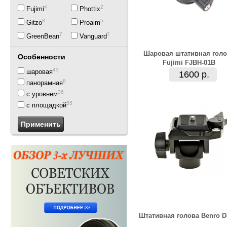
4
2
Fujimi
Phottix
8
5
Gitzo
Proaim
7
7
GreenBean
Vanguard
Шаровая штативная голо
Особенности
Fujimi FJBH-01B
43
шаровая
1600 р.
8
панорамная
36
с уровнем
55
с площадкой
Штативная голова Benro D