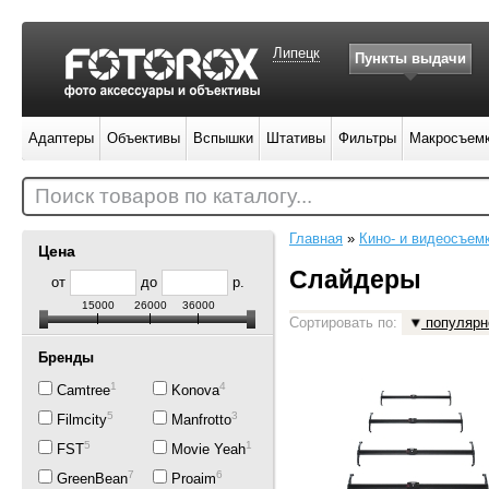
Липецк
Пункты выдачи
Адаптеры
Объективы
Вспышки
Штативы
Фильтры
Макросъем
Поиск товаров по каталогу...
Главная
»
Кино- и видеосъем
Цена
Слайдеры
от
до
р.
15000
26000
36000
Сортировать по:
популярн
Бренды
1
4
Camtree
Konova
5
3
Filmcity
Manfrotto
5
1
FST
Movie Yeah
7
6
GreenBean
Proaim