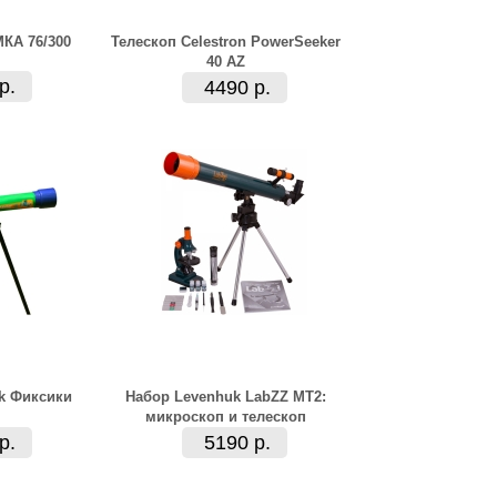
МКА 76/300
Телескоп Celestron PowerSeeker
40 AZ
р.
4490 р.
k Фиксики
Набор Levenhuk LabZZ MT2:
микроскоп и телескоп
р.
5190 р.