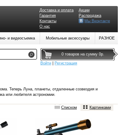
Доставка и оплата
Акции
Гарантия
Распродажа
Контакты
Мы Вконтакте
О нас
ино- и видеосъемка
Мобильные аксессуары
РАЗНОЕ
0 товаров на сумму 0р.
Войти
|
Регистрация
дома. Теперь
Луна, планеты, отдаленные созвездия и
ка или любителя астрономии.
Списком
Картинками