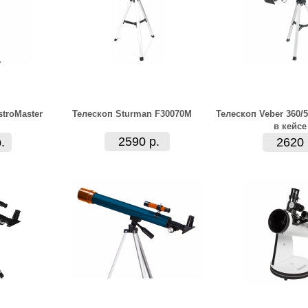
stroMaster
Телескоп Sturman F30070M
Телескоп Veber 360/
в кейсе
2590 р.
.
2620 