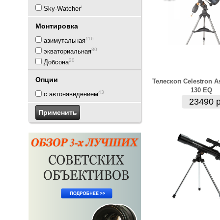
43
Sky-Watcher
Монтировка
116
азимутальная
80
экваториальная
20
Добсона
Опции
Телескоп Celestron A
130 EQ
43
с автонаведением
23490 р