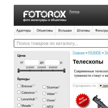
Липецк
Адаптеры
Объективы
Вспышки
Штативы
Фильтры
Поиск товаров по каталогу...
Главная
»
РАЗНОЕ
»
Т
Цена
Телескопы
от
до
р.
110000
220000
330000
Современные телеско
туманности станут к в
Бренды
15
Сортировать по:
поп
Bresser
9
Sturman
76
Celestron
30
Veber
61
Levenhuk
2
Vixen
10
Meade
2
НПЗ