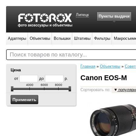
Липецк
Пункты выдачи
Адаптеры
Объективы
Вспышки
Штативы
Фильтры
Макросъем
Поиск товаров по каталогу...
Главная
»
Объективы
»
Совет
Цена
Canon EOS-M
от
до
р.
4000
6000
8000
Сортировать по:
популярн